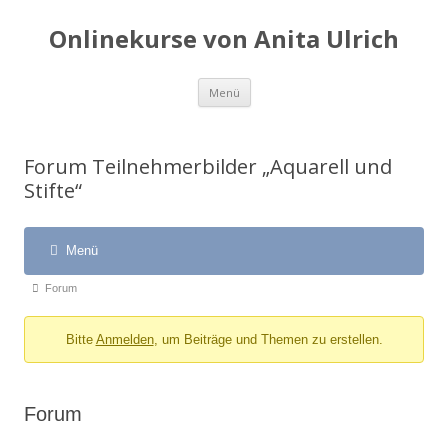
Onlinekurse von Anita Ulrich
Springe
Menü
zum
Inhalt
Forum Teilnehmerbilder „Aquarell und
Stifte“
Menü
Forum-
Forum-
Forum
Navigation
Breadcrumbs
Bitte
Anmelden
, um Beiträge und Themen zu erstellen.
-
Du
bist
Forum
hier: