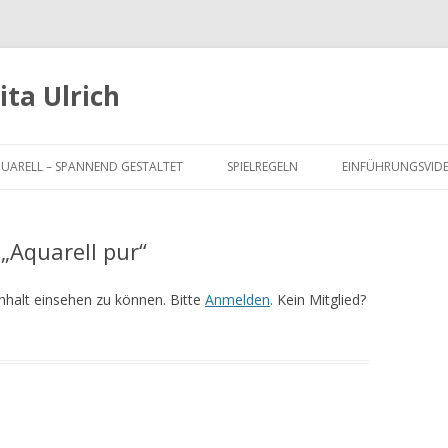
ta Ulrich
Springe
zum
UARELL – SPANNEND GESTALTET
SPIELREGELN
EINFÜHRUNGSVID
Inhalt
 LEKTION 1 –
RGRUND
„Aquarell pur“
 LEKTION 2 – ACTIONLINE
nhalt einsehen zu können. Bitte
Anmelden
. Kein Mitglied?
 LEKTION 3 – SPANNUNG
 LEKTION 4 – BALANCE
 LEKTION 5 –
MENHÄNGE UND
TIONEN