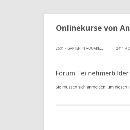
Onlinekurse von Ani
2601 – GÄRTEN IN AQUARELL
2411 AQ
2601 – LEKTION 1 –
2411 –
GARTENGERÄTE
HINTE
Forum Teilnehmerbilder 
2601 – LEKTION 2 – BLUMENBEETE
2411 –
Sie müssen sich anmelden, um diesen I
2601 – LEKTION 3 – ZÄUNE
2411 –
2601 – LEKTION 4 –
2411 –
VOGELHÄUSER
2411 –
2601 – LEKTION 5 –
ZUSAM
BLUMENTÖPFE
VARIA