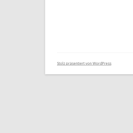
2601 – LEKTION 6 –
MATERI
GARTENMÖBEL
FORUM
FARBKONSISTENZEN – TONWERTE
“AQUA
GESTA
MATERIALLISTE
FORUM „GÄRTEN“
Stolz präsentiert von WordPress